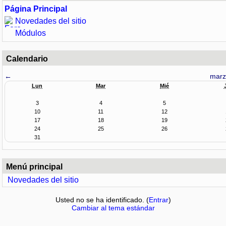
Página Principal
Novedades del sitio
Módulos
Calendario
←
marz
Lun
Mar
Mié
3
4
5
10
11
12
17
18
19
24
25
26
31
Menú principal
Novedades del sitio
Usted no se ha identificado. (
Entrar
)
Cambiar al tema estándar