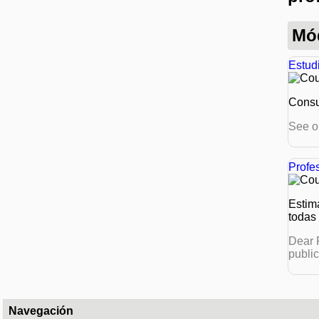
Mó
Estud
Consu
See o
Profes
Estim
todas 
Dear P
public
Navegación