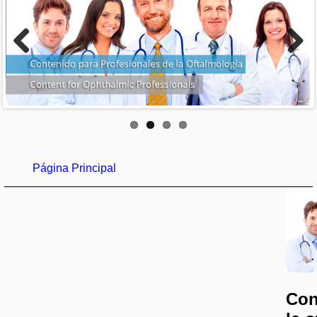
Previous
Next
Página Principal
Con