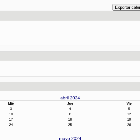
abril 2024
Mié
Jue
Vie
3
4
5
10
11
12
17
18
19
24
25
26
mayo 2024