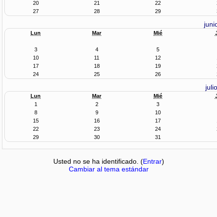
20
21
22
27
28
29
juni
Lun
Mar
Mié
3
4
5
10
11
12
17
18
19
24
25
26
juli
Lun
Mar
Mié
1
2
3
8
9
10
15
16
17
22
23
24
29
30
31
Usted no se ha identificado. (
Entrar
)
Cambiar al tema estándar