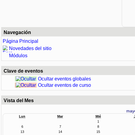
Navegación
Página Principal
Novedades del sitio
Módulos
Clave de eventos
Ocultar eventos globales
Ocultar eventos de curso
Vista del Mes
may
Lun
Mar
Mié
1
6
7
8
13
14
15