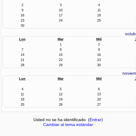
2
3
4
9
10
11
16
17
18
23
24
25
30
octub
Lun
Mar
Mié
1
2
7
8
9
14
15
16
21
22
23
28
29
30
noviem
Lun
Mar
Mié
4
5
6
11
12
13
18
19
20
25
26
27
Usted no se ha identificado. (
Entrar
)
Cambiar al tema estándar