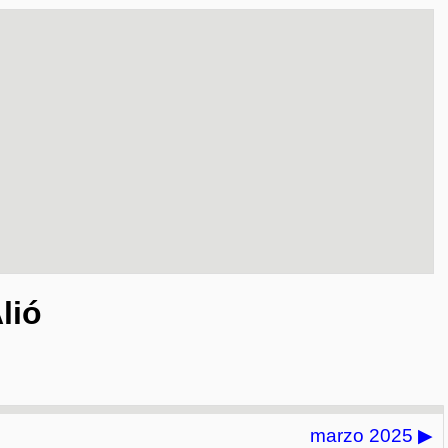
lió
marzo 2025
▶