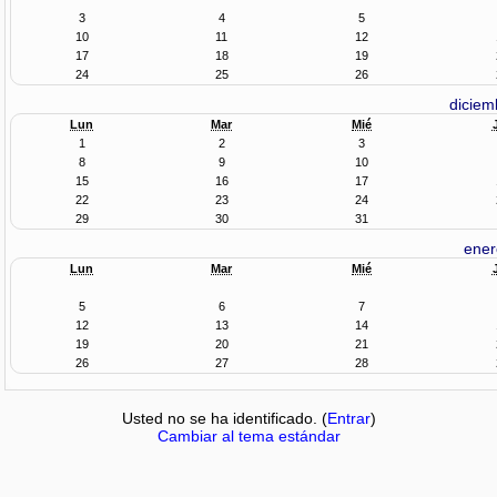
3
4
5
10
11
12
17
18
19
24
25
26
diciem
Lun
Mar
Mié
1
2
3
8
9
10
15
16
17
22
23
24
29
30
31
ener
Lun
Mar
Mié
5
6
7
12
13
14
19
20
21
26
27
28
Usted no se ha identificado. (
Entrar
)
Cambiar al tema estándar