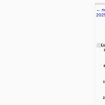
←
n
202
L
1
2