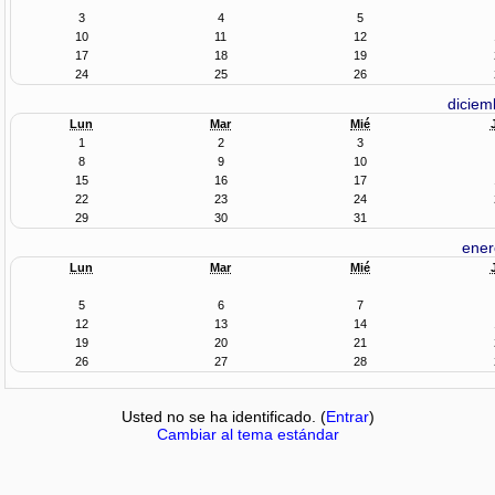
3
4
5
10
11
12
17
18
19
24
25
26
diciem
Lun
Mar
Mié
1
2
3
8
9
10
15
16
17
22
23
24
29
30
31
ener
Lun
Mar
Mié
5
6
7
12
13
14
19
20
21
26
27
28
Usted no se ha identificado. (
Entrar
)
Cambiar al tema estándar