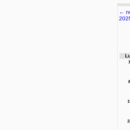
←
n
202
L
1
2